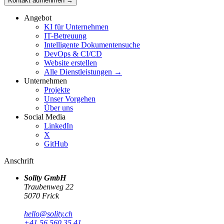
Kontakt aufnehmen →
Angebot
KI für Unternehmen
IT-Betreuung
Intelligente Dokumentensuche
DevOps & CI/CD
Website erstellen
Alle Dienstleistungen
→
Unternehmen
Projekte
Unser Vorgehen
Über uns
Social Media
LinkedIn
X
GitHub
Anschrift
Solity GmbH
Traubenweg 22
5070 Frick
hello@solity.ch
+41 56 560 35 41